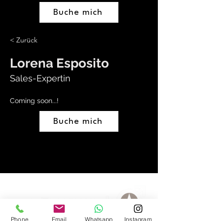
Buche mich
< Zurück
Lorena Esposito
Sales-Expertin
Coming soon...!
Buche mich
winterthur@maennerwerk.ch
052 212 21 15
Phone
Email
Whatsapp
Instagram