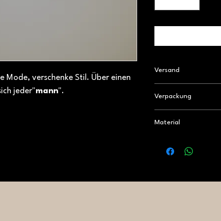
Versand
e Mode, verschenke Stil. Über einen
Der Gutschein wird k
ich jeder"
mann
".
Verpackung
per A-Post an Werkt
Der Männerwerk Gutsc
Material
verpackt.
Unsere Gutscheine wu
Birkenholz hergestell
Aluminium extra ange