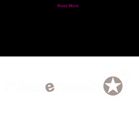
Read More
EN
TERMIN
SHOPS
TEAM
EVENTS
GUTSCHEIN
AG
lty program
Delivery Vouchers
data protection