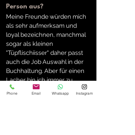
Person aus?
Meine Freunde würden mich 
als sehr aufmerksam und 
loyal bezeichnen, manchmal 
sogar als kleinen 
"Tüpflischiisser" daher passt 
auch die Job Auswahl in der 
Buchhaltung. Aber für einen 
Lacher bin ich immer zu 
haben.
Phone
Email
Whatsapp
Instagram
Wenn ich ein Produkt 
wäre, welche drei 
Eigenschaften würden 